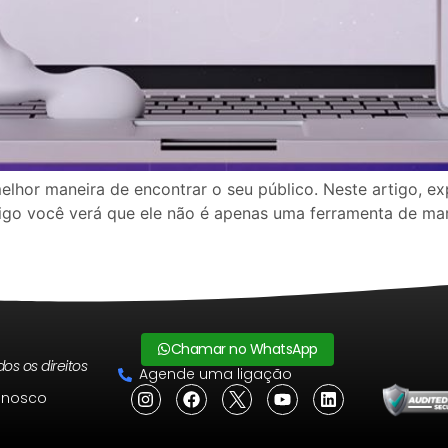
 melhor maneira de encontrar o seu público. Neste artigo,
tigo você verá que ele não é apenas uma ferramenta de mar
Chamar no WhatsApp
os os direitos
Agende uma ligação
onosco