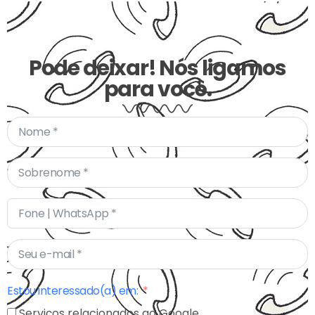
Pode deixar! Nós ligamos
para você.
Estou interessado(a) em:
Serviços relacionados ao Google